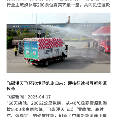
行业主流媒体等200余位嘉宾齐聚一堂，共同见证这款
创新产品的闪耀登场。 在万众瞩目下，来自狮桥融资
租赁、广东阳光保险、电车资源、飞碟汽车、宁德时
代、飞碟融资租赁、广州奔兔物流、...
飞碟漫天飞环边境游凯旋归来：硬核征途书写新能源
传奇
飞碟新闻 |
2025-04-17
"60天疾驰，20662公里纵横，从-40℃极寒雪原到海
拔5000米高原险峰，飞碟漫天飞以‘零故障、高续
航、强稳定’的硬核性能，刷新了中国新能源商用车