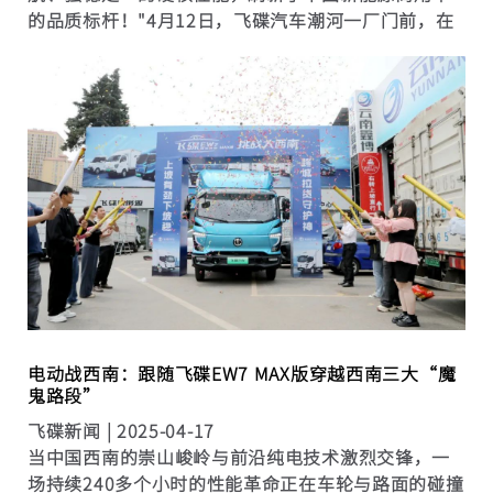
的品质标杆！"4月12日，飞碟汽车潮河一厂门前，在
众多嘉宾与直播间观众的见证下，一场致敬勇气与技
术的凯旋仪式在掌声中启幕。 当身披征尘的飞碟漫天
飞缓...
电动战西南：跟随飞碟EW7 MAX版穿越西南三大“魔
鬼路段”
飞碟新闻 |
2025-04-17
当中国西南的崇山峻岭与前沿纯电技术激烈交锋，一
场持续240多个小时的性能革命正在车轮与路面的碰撞