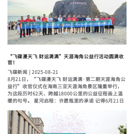
“飞碟漫天飞 财运满满”天涯海角公益行活动圆满收
官！
飞碟新闻 |
2025-08-21
8月21日，“飞碟漫天飞 财运满满·第二期天涯海角公
益行”收官仪式在海南三亚天涯海角景区隆重举行，
为这段历时62天、跨越18000公里的公益征程画上温
暖的句号。 星河启程：许愿瓶里的承诺 记得6月21日
日照出征仪式上那个装满手折星星的许愿瓶吗？当时
瓶中的12颗星星，代表着首段途经城市的爱心承
诺。...