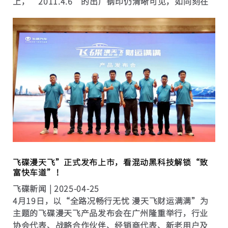
上，“2011.4.6”的出厂钢印仍清晰可见，如同刻在
时光里的勋章。90万公里的征程中，它征服过大连港
的潮湿盐雾、新疆高原的险峻、内蒙草原的极寒…
&helli...
飞碟漫天飞”正式发布上市，看混动黑科技解锁“致
富快车道”！
飞碟新闻 |
2025-04-25
4月19日，以“全路况畅行无忧 漫天飞财运满满”为
主题的飞碟漫天飞产品发布会在广州隆重举行，行业
协会代表、战略合作伙伴、经销商代表、新老用户及